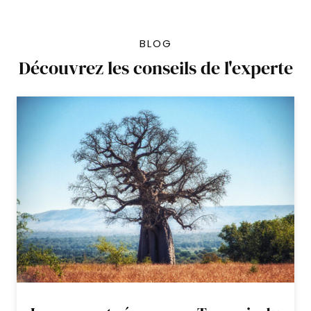
libre pour visiter la vieille ville de Zanzibar.
Déjeuner et dîner libres.
BLOG
Nuit au Kholle House
Découvrez les conseils de l'experte
Jour 10 : Route vers la plage
Petit déjeuner.
Matinée libre afin de visiter la vieille ville.
Déjeuner libre.
En début d’après-midi, vous serez
transférez vers votre hébergement situé
sur la côte est de l’île de Zanzibar.
Fin de journée libre.
Nuit en formule petit déjeuner au Marafiki
beach hôtel and SPA (Ocean View Room)