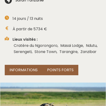
Safari Tanzanie
14
jours /
13
nuits
À partir de
5734
€
Lieux visités :
Cratère du Ngorongoro
,
Masai Lodge
,
Ndutu
,
Serengeti
,
Stone Town
,
Tarangire
,
Zanzibar
INFORMATIONS
POINTS FORTS