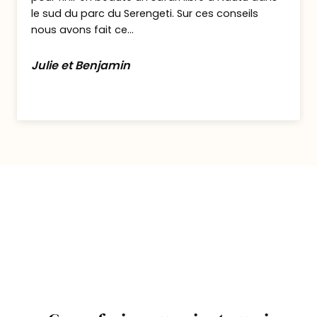
Ndutu.
le sud du parc du Serengeti. Sur ces conseils
nous avons fait ce...
Dîner et nuit au Gnu Camp.
Julie et Benjamin
Le Gnu Camp est un camp qui se déplace en
fonction de la migration des gnous.
Vous pourrez ainsi profiter d’une étape au
plus proche de la nature, pleine de charme
…. et entendre les animaux roder autour de
votre tente le soir venu !
Jour 5 : La magie de la grande
migration à Ndutu
Petit déjeuner.
Journée complète de safari au cœur de la
migration des gnous !