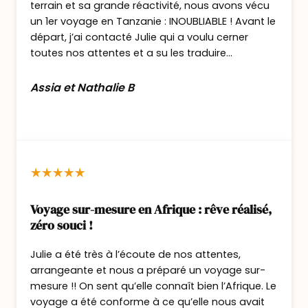
terrain et sa grande réactivité, nous avons vécu
dommage de n’y passer qu’une demi
un 1er voyage en Tanzanie : INOUBLIABLE ! Avant le
journée !
départ, j’ai contacté Julie qui a voulu cerner
Déjeuner pique nique.
toutes nos attentes et a su les traduire...
Le soir vous sortirez du parc pour rejoindre
le village de Karatu : ça vous approchera du
Assia et Nathalie B
cratère du Ngorongoro le lendemain.
Dîner et nuit au Pembeni Lodge.
Dans ce programme je n’ai pas prévu le Lac
Manyara mais il est bien entendu possible de
le rajouter, donc n’hésitez surtout pas à me
le demander (tout comme toute autre envie
Voyage sur-mesure en Afrique : rêve réalisé,
zéro souci !
: Changer de lodge etc)
Julie a été très à l’écoute de nos attentes,
Jour 4 : Safari dans le cratère du
arrangeante et nous a préparé un voyage sur-
Ngororongoro
mesure !! On sent qu’elle connaît bien l’Afrique. Le
voyage a été conforme à ce qu’elle nous avait