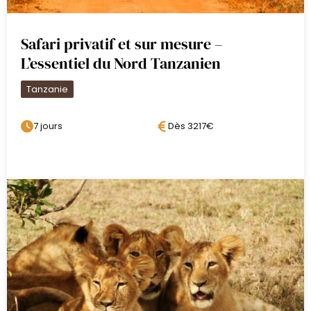
Le plus ancien et le plus populaire des parcs
Tanzanien ravira chacun de ses voyageurs …
Safari privatif et sur mesure –
Petits et grands. L’un des plus beaux endroits
L’essentiel du Nord Tanzanien
que l’on puisse imaginer pour un safari en
Tanzanie, sa faune y est incroyablement
Tanzanie
riche et ses paysages très variés. Le parc
accueil la migration des gnous de novembre
7 jours
Dès 3217€
à juin : un spectacle unique au monde !!
Bienvenue en territoire des big 5 !!
Dîner et nuit au Mawe Camp
Jour 8 : Nouvelle journée de safari
dans le Serengeti
Petit-déjeuner.
Journée complète de safari dans le parc du