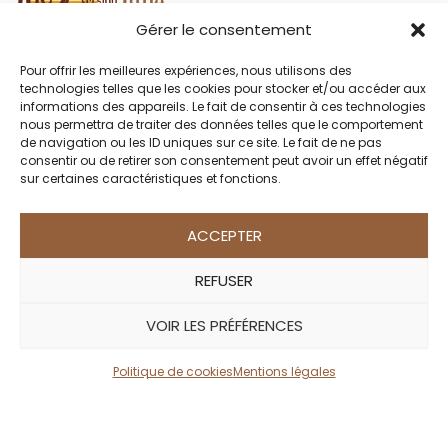
Gérer le consentement
L'agence spécialiste des safaris privés
Pour offrir les meilleures expériences, nous utilisons des
et sur-mesure en Afrique
technologies telles que les cookies pour stocker et/ou accéder aux
depuis plus de 18 ans.
informations des appareils. Le fait de consentir à ces technologies
nous permettra de traiter des données telles que le comportement
de navigation ou les ID uniques sur ce site. Le fait de ne pas
consentir ou de retirer son consentement peut avoir un effet négatif
sur certaines caractéristiques et fonctions.
ACCEPTER
DESTINATIONS
REFUSER
Afrique du Sud
VOIR LES PRÉFÉRENCES
Botswana
Kenya
Politique de cookies
Mentions légales
Malawi
Namibie
Ouganda