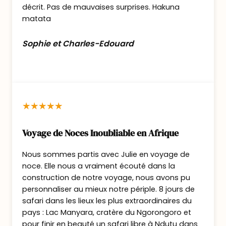
décrit. Pas de mauvaises surprises. Hakuna
Petit-déjeuner puis départ vers la zone de
matata
Conservation du Ngorongoro pour un
après-midi de safari dans le cratère (visite
Sophie et Charles-Edouard
limitée à 6 heures)
Déjeuner pique-nique à proximité du Lac
Magadi.
Cette Caldeira de 20 km est inscrite au
Patrimoine Mondial de l’UNESCO. C’est
l’étape obligatoire pour tout safari en
Voyage de Noces Inoubliable en Afrique
Tanzanie. Véritable jardin d’Eden, ce parc
Nous sommes partis avec Julie en voyage de
vous offrira un paysage hors du commun et
noce. Elle nous a vraiment écouté dans la
une faune incroyablement riche. Bienvenue
construction de notre voyage, nous avons pu
au cœur de la huitième merveille du
personnaliser au mieux notre périple. 8 jours de
monde !!
safari dans les lieux les plus extraordinaires du
pays : Lac Manyara, cratère du Ngorongoro et
En fin d’après-midi, route vers la région de
pour finir en beauté un safari libre à Ndutu dans