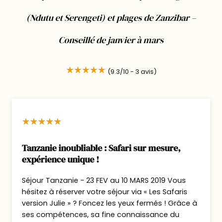
Dîner et nuit au BAOBAB TENTED CAMP
(Ndutu et Serengeti) et plages de Zanzibar –
Jour 3
: Nouvelle journée dans le Tarangire
Conseillé de janvier à mars
Petit déjeuner au camp
(9.3/10 -
3
avis)
Journée complète de safari dans le parc du
Tarangire.
Lorsque je crée mes voyages j’aime l’idée de
vous faire découvrir les plus beaux endroits
d’un pays en prenant son temps.
La plupart d’entre vous n’iront en Tanzanie
Tanzanie inoubliable : Safari sur mesure,
qu’une seule fois dans leur vie : Alors je
expérience unique !
souhaite que vous ayez le temps de profiter
des parcs, de ne pas courir chaque jour.
Séjour Tanzanie - 23 FEV au 10 MARS 2019 Vous
C’est pour cela que je vous propose
hésitez à réserver votre séjour via « Les Safaris
version Julie » ? Foncez les yeux fermés ! Grâce à
aujourd’hui une nouvelle journée, ce parc
ses compétences, sa fine connaissance du
est incroyable alors il serait vraiment