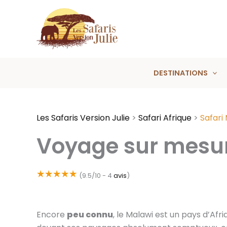
Aller
au
contenu
DESTINATIONS
Les Safaris Version Julie
>
Safari Afrique
>
Safari
Voyage sur mesu
(9.5/10 -
4
avis
)
Encore
peu connu
, le Malawi est un pays d’Afri