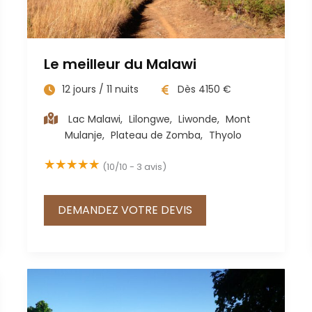
Le meilleur du Malawi
12
jours /
11
nuits
Dès
4150
€
Lac Malawi
,
Lilongwe
,
Liwonde
,
Mont
Mulanje
,
Plateau de Zomba
,
Thyolo
(10/10 - 3 avis)
DEMANDEZ VOTRE DEVIS