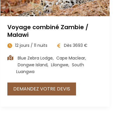
Voyage combiné Zambie /
Malawi
12
jours /
11
nuits
Dès
3693
€
Blue Zebra Lodge
,
Cape Maclear
,
Dongwe Island
,
Lilongwe
,
South
Luangwa
DEMANDEZ VOTRE DEVIS