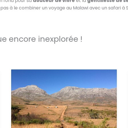
n fond pour sa
douceur de vivre
et la
gentillesse de s
z pas à le combiner un voyage au Malawi avec un safari 
e encore inexplorée !