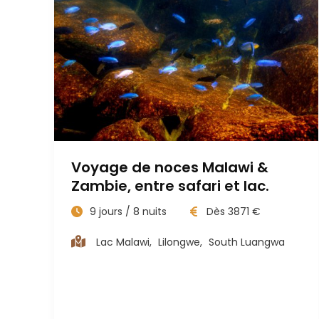
Voyage de noces Malawi &
Zambie, entre safari et lac.
9
jours /
8
nuits
Dès
3871
€
Lac Malawi
,
Lilongwe
,
South Luangwa