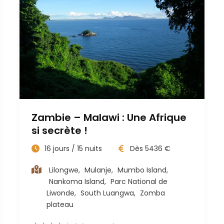
Zambie – Malawi : Une Afrique
si secrète !
16
jours /
15
nuits
Dès
5436
€
Lilongwe
,
Mulanje
,
Mumbo Island
,
Nankoma Island
,
Parc National de
Liwonde
,
South Luangwa
,
Zomba
plateau