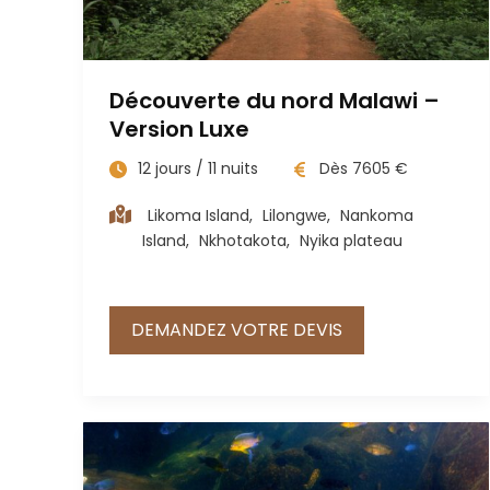
Découverte du nord Malawi –
Version Luxe
12
jours /
11
nuits
Dès
7605
€
Likoma Island
,
Lilongwe
,
Nankoma
Island
,
Nkhotakota
,
Nyika plateau
DEMANDEZ VOTRE DEVIS