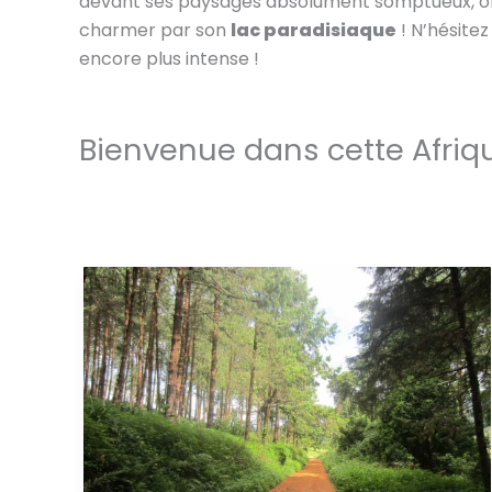
devant ses paysages absolument somptueux, o
charmer par son
lac paradisiaque
! N’hésite
encore plus intense !
Bienvenue dans cette Afriqu