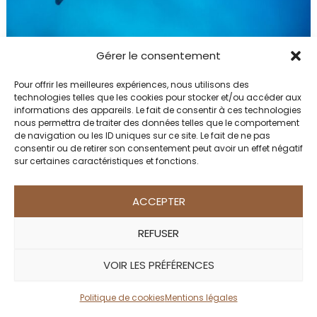
Gérer le consentement
VOTRE SAFARI EN AFRIQUE : CONSEILS D'EXPERT
Pour offrir les meilleures expériences, nous utilisons des
Mon séjour sur l’île de Mafia Island, le
technologies telles que les cookies pour stocker et/ou accéder aux
informations des appareils. Le fait de consentir à ces technologies
paradis sauvage
nous permettra de traiter des données telles que le comportement
de navigation ou les ID uniques sur ce site. Le fait de ne pas
Tanzanie
consentir ou de retirer son consentement peut avoir un effet négatif
sur certaines caractéristiques et fonctions.
09/02/2023
ACCEPTER
REFUSER
VOIR LES PRÉFÉRENCES
Politique de cookies
Mentions légales