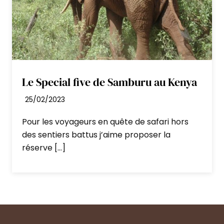
C’est un lieu que je recommande à
tous ceux qui rêvent d’observer la
faune dans toute sa diversité, dans
des paysages qui semblent sortis
Le Special five de Samburu au Kenya
d’un film.
25/02/2023
La Grande Migration
Pour les voyageurs en quête de safari hors
des sentiers battus j’aime proposer la
Chaque année, entre juillet et
réserve […]
octobre, la réserve devient le théâtre
d’un spectacle unique au monde : la
Grande Migration. Une incroyable
concentration de vie et de
mouvement, qui fait du Masai Mara