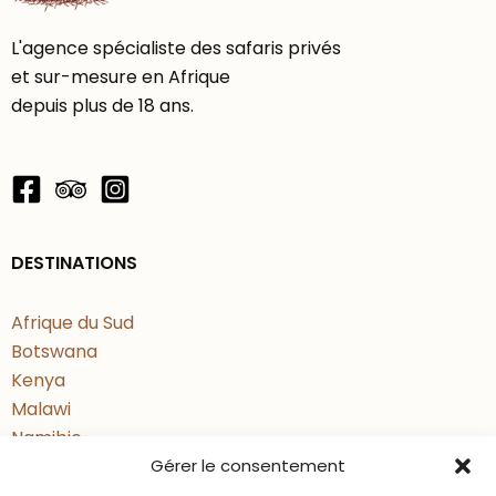
Programme de vos journées :
L'agence spécialiste des safaris privés
Safari à l’aube, lorsque les animaux sont
et sur-mesure en Afrique
encore actifs.
depuis plus de 18 ans.
Retour au camp pour le petit déjeuner.
Déjeuners au camp puis dernier safari pour
profiter encore de ces inoubliables
paysages de “Out of Africa”.
Diners et nuits à votre hébergement.
DESTINATIONS
Vous souhaitez rendre ce séjour
Afrique du Sud
encore plus magique ?
Botswana
Kenya
Offrez vous un survol en montgolfière
Malawi
suivi d’un petit déjeuner dans la
Namibie
brousse. 520 USD par personne à ce
Gérer le consentement
Ouganda
Rwanda