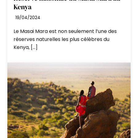
Kenya
19/04/2024
Diner et nuit à Maji Moto Camp en tente
igloo
Le Masai Mara est non seulement l’une des
réserves naturelles les plus célèbres du
Kenya, […]
Jour 8 : Route pour le Masai Mara
Petit déjeuner et route pour votre dernière
étape safari :
L’incroyable réserve nationale de Masaï
Mara.
Arrivée pour le déjeuner et premier safari
l’après-midi.
Le Masai Mara, cœur sauvage du