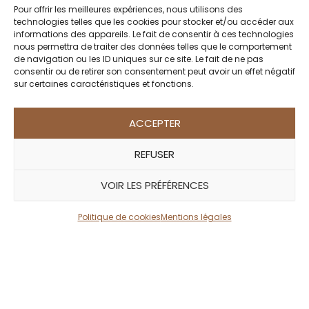
jour.
Pour offrir les meilleures expériences, nous utilisons des
Tanzanie
technologies telles que les cookies pour stocker et/ou accéder aux
informations des appareils. Le fait de consentir à ces technologies
Pour une expérience encore plus
nous permettra de traiter des données telles que le comportement
de navigation ou les ID uniques sur ce site. Le fait de ne pas
exclusive
, pensez à séjourner dans
ACCÉS RAPIDE
consentir ou de retirer son consentement peut avoir un effet négatif
une concession privée comme Mara
sur certaines caractéristiques et fonctions.
Conseils d’Expert, blog
North ou Naboisho, situées en
Créez votre Safari sur mesure
bordure du Masai Mara. Ces zones
ACCEPTER
A propos
offrent un cadre plus confidentiel,
Contact
REFUSER
avec un nombre limité de visiteurs,
Sites amis
des safaris en 4×4 loin de l’agitation,
VOIR LES PRÉFÉRENCES
Mentions légales
mais aussi la possibilité de sorties
Conditions générales de vente – Les safaris version
Politique de cookies
Mentions légales
nocturnes ou de safaris à pied — une
Julie
expérience rare au Kenya,
uniquement autorisée dans ces
concessions. Une belle manière
Les Safaris Version Julie © 2026 | Développé par
Artefact
d’approcher la faune autrement,