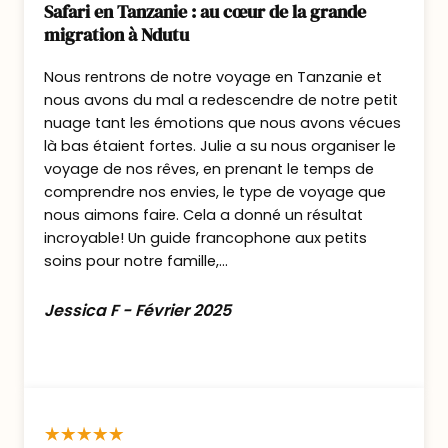
Jour 5 : Cap sur Ol Pejeta, un
Safari en Tanzanie : au cœur de la grande
sanctuaire engagé.
migration à Ndutu
Nous rentrons de notre voyage en Tanzanie et
Après votre petit déjeuner, vous prendrez la
nous avons du mal a redescendre de notre petit
route vers
Ol Pejeta Conservancy
, l’une
nuage tant les émotions que nous avons vécues
des concessions les plus actives en matière
là bas étaient fortes. Julie a su nous organiser le
de préservation animale.
voyage de nos rêves, en prenant le temps de
Déjeuner à votre arrivée, suivi d’un
premier
comprendre nos envies, le type de voyage que
safari l’après-midi
.
nous aimons faire. Cela a donné un résultat
incroyable! Un guide francophone aux petits
soins pour notre famille,...
Ol Pejeta, joyau de la préservation
Jessica F - Février 2025
À la fois
réserve privée
et
sanctuaire de conservation
, Ol
Pejeta abrite
plus de 100 rhinocéros
noirs
ainsi que les
deux derniers