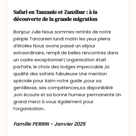
rhinocéros blancs du Nord
au
Safari en Tanzanie et Zanzibar : à la
monde. Le site accueille également
découverte de la grande migration
le
Sweetwaters Chimpanzee
Sanctuary
, unique au Kenya, où
Bonjour Julie Nous sommes rentrés de notre
périple Tanzanien lundi matin les yeux pleins
vivent des chimpanzés issus du
d’étoiles Nous avons passé un séjour
braconnage ou du trafic.
extraordinaire, rempli de belles rencontres dans
En safari, vous croiserez aussi les Big
un cadre exceptionnel L’organisation était
Five, plus de
300 espèces d’oiseaux
,
parfaite, le choix des lodges impeccable ,la
qualité des safaris fabuleuse Une mention
et peut-être des lions équipés de
spéciale pour Asim notre guide ,pour sa
colliers GPS, suivis dans le cadre de
gentillesse, ses compétences,sa disponibilité
projets de recherche.
,son écoute et sa bonne humeur permanente Un
Un lieu engagé
éducatif
, et
grand merci à vous également pour
l’organisation...
véritablement
unique au Kenya
.
Famille PERRIN - Janvier 2025
Dîner et nuit en pension complète au