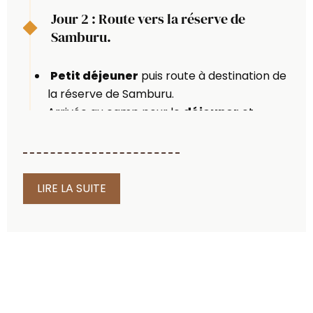
Jour 2 : Route vers la réserve de
Samburu.
Petit déjeuner
puis route à destination de
la réserve de Samburu.
Arrivée au camp pour le
déjeuner
et
premier safari dans l’après-midi.
Dîner et nuit au Ashil Samburu Camp.
LIRE LA SUITE
Samburu, l’élégance sauvage du
Nord Kenyan
Située au nord du pays, dans une
région semi-aride, la réserve
nationale de
Samburu
séduit par