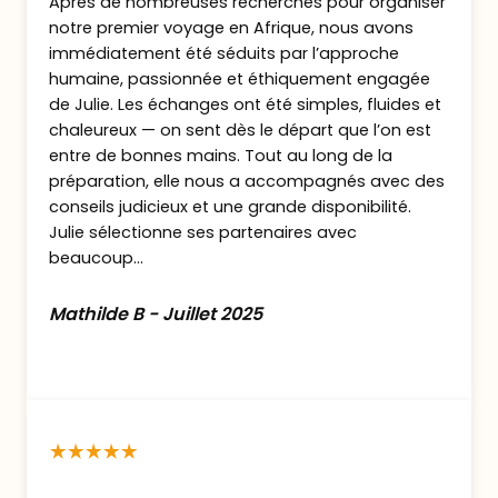
Programme de vos deux nouvelles journées
Après de nombreuses recherches pour organiser
:
notre premier voyage en Afrique, nous avons
immédiatement été séduits par l’approche
Safari aux premières lueurs de l’aube,
humaine, passionnée et éthiquement engagée
lorsque les animaux sont encore actifs.
de Julie. Les échanges ont été simples, fluides et
Retour au camp pour le
petit déjeuner
chaleureux — on sent dès le départ que l’on est
puis nouveau safari pour explorer la
entre de bonnes mains. Tout au long de la
beauté de la réserve et des scènes de
préparation, elle nous a accompagnés avec des
vie sauvage que l’on peut observer aux
conseils judicieux et une grande disponibilité.
alentours de la rivière Ewaso Nyiro.
Julie sélectionne ses partenaires avec
beaucoup...
Déjeuners
au camp et safari dans
l’après-midi jusqu’au coucher du soleil.
Il
Mathilde B - Juillet 2025
est aussi possible de déjeuner dans le
bush, parlez-en la veille avec votre
guide.
Dîners et nuits au Ashnil Samburu
Camp.