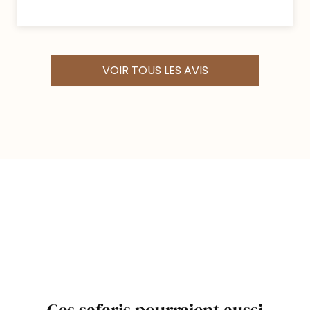
Maisha Sweetwaters.
Jour 6 : Safari au parc de Nakuru,
VOIR TOUS LES AVIS
perle du Rift
Petit déjeune
r, puis route pour le Lac
Nakuru.
Déjeuner
.
L’après-midi, safari autour du lac.
Rhinocéros et balais d’oiseaux au
lac Nakuru
Situé au cœur de la vallée du Rift, le
parc national du lac Nakuru offre
Ces safaris pourraient aussi