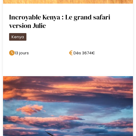
Incroyable Kenya : Le grand safari
Autrefois emblème du parc, les
version Julie
immenses colonies de flamants ont
diminué depuis la montée des eaux
Kenya
en 2013, qui a affecté les algues dont
ils se nourrissent. Il reste cependant
13 jours
Dès 3674€
possible d’en observer, aux côtés
d’une impressionnante diversité
d’oiseaux : plus de 400 espèces
recensées, faisant du lac un paradis
pour les ornithologues.
Dîner et nuit au Flamingo Hill Tented
Camp.