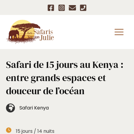
Aller
au
contenu
Safari de 15 jours au Kenya :
entre grands espaces et
douceur de l’océan
Safari Kenya
15
jours /
14
nuits