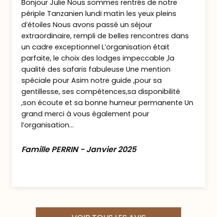
approfondie du parc.
Bonjour Julie Nous sommes rentrés de notre
North Luangwa est particulièrement réputé
périple Tanzanien lundi matin les yeux pleins
d’étoiles Nous avons passé un séjour
pour ses safaris à pied.
extraordinaire, rempli de belles rencontres dans
La sensation d’isolement y est totale.
un cadre exceptionnel L’organisation était
Accompagnés de guides expérimentés,
parfaite, le choix des lodges impeccable ,la
vous explorez plaines, rivières et forêts à la
qualité des safaris fabuleuse Une mention
recherche d’éléphants, buffles, antilopes et
spéciale pour Asim notre guide ,pour sa
prédateurs.
gentillesse, ses compétences,sa disponibilité
Nuits en pension complète aux North
,son écoute et sa bonne humeur permanente Un
grand merci à vous également pour
Luangwa Skybeds.
l’organisation...
Jour 6 : Direction Luambe –
Famille PERRIN - Janvier 2025
Parenthèse confidentielle
Départ par la route vers le parc national de
Luambe.
Plus petit et moins connu, Luambe offre une