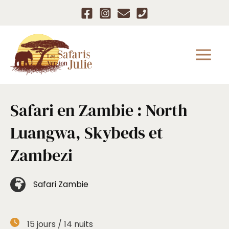
Aller
au
contenu
Safari en Zambie : North
Luangwa, Skybeds et
Zambezi
Safari Zambie
15
jours /
14
nuits