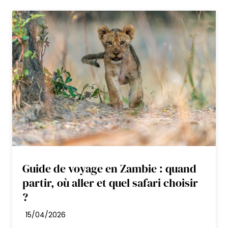
plaines, forêts riveraines et méandres de la
Luangwa.
Nuit en pension complète avec activités et
boissons locales incluses.
Painted Dogs Lagoon
Situé dans un cadre intime au bord
de la rivière, ce camp confortable
offre une belle immersion dans la
nature. Les tentes spacieuses
Guide de voyage en Zambie : quand
disposent de tout le confort
partir, où aller et quel safari choisir
nécessaire, et la piscine ainsi que la
?
terrasse permettent de profiter
15/04/2026
pleinement des moments de détente