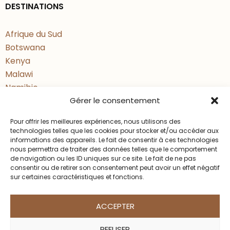
DESTINATIONS
Royal Zambezi Lodge offre un
équilibre entre confort contemporain
Afrique du Sud
et immersion.
Botswana
Suites spacieuses sous toile,
Kenya
terrasses ouvertes sur la rivière,
Malawi
atmosphère élégante et paisible.
Namibie
Une adresse idéale pour terminer le
Gérer le consentement
Ouganda
Rwanda
voyage en douceur.
Pour offrir les meilleures expériences, nous utilisons des
Tanzanie
technologies telles que les cookies pour stocker et/ou accéder aux
informations des appareils. Le fait de consentir à ces technologies
nous permettra de traiter des données telles que le comportement
Jours 13 et 14 : Lower Zambezi
de navigation ou les ID uniques sur ce site. Le fait de ne pas
ACCÉS RAPIDE
consentir ou de retirer son consentement peut avoir un effet négatif
sur certaines caractéristiques et fonctions.
Deux journées au rythme du fleuve.
Conseils d’Expert, blog
Safaris en véhicule, sorties en bateau ou
Créez votre Safari sur mesure
ACCEPTER
moments plus contemplatifs face au
A propos
Zambèze.
Contact
REFUSER