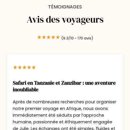
partirez en activité pour explorer les
TÉMOIGNAGES
différents écosystèmes du parc, réputé
Avis des voyageurs
pour la richesse de sa faune et ses
paysages préservés. Entre éléphants,
hippopotames, antilopes, prédateurs et une
(9.3/10 -
170
avis)
incroyable diversité d’oiseaux, chaque sortie
réserve son lot de belles surprises.Entre les
activités, profitez du camp et de la vue sur
la rivière, où la vie animale se déroule
souvent sous vos yeux.
Nuit en pension complète au Mfuwe Lodge.
Safari en Tanzanie et Zanzibar : une aventure
inoubliable
Jour 3 : Envol vers North Luangwa –
Après de nombreuses recherches pour organiser
Une expérience rare
notre premier voyage en Afrique, nous avons
immédiatement été séduits par l’approche
Après le petit-déjeuner, envol en petit avion
humaine, passionnée et éthiquement engagée
vers le parc national de North Luangwa.
de Julie. Les échanges ont été simples, fluides et