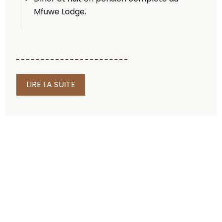
Mfuwe Lodge.
Votre hébergement : Mfuwe Lodge
Situé au cœur du parc national de
LIRE LA SUITE
South Luangwa, le Mfuwe Lodge
bénéficie d’un emplacement
exceptionnel.
Il est notamment connu pour les
éléphants qui traversent parfois le
lobby en saison sèche, attirés par les
fruits du jardin.