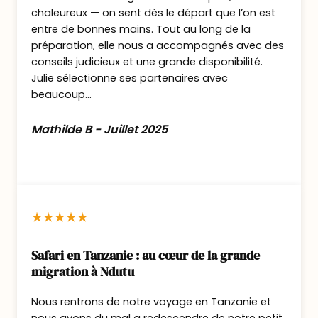
Ici, l’atmosphère change immédiatement.
chaleureux — on sent dès le départ que l’on est
Le parc est plus isolé, plus brut, très peu
entre de bonnes mains. Tout au long de la
préparation, elle nous a accompagnés avec des
fréquenté.
conseils judicieux et une grande disponibilité.
Installation aux
North Luangwa Skybeds
.
Julie sélectionne ses partenaires avec
Première activité l’après-midi, souvent à
beaucoup...
pied ou en véhicule selon les conditions.
Dîner et nuit en pension complète avec
Mathilde B - Juillet 2025
activités et boissons locales incluses.
North Luangwa Skybeds – Dormir
sous les étoiles
Les Skybeds offrent une expérience
Safari en Tanzanie : au cœur de la grande
migration à Ndutu
unique en Afrique.
Installées sur des plateformes
Nous rentrons de notre voyage en Tanzanie et
surélevées au cœur de la nature,