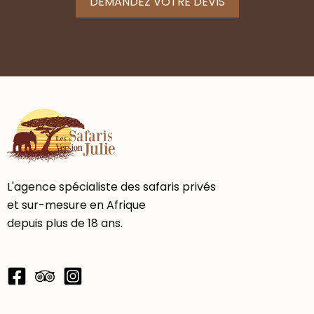
DEMANDEZ VOTRE DEVIS
expérimentés.
Nuits au Painted Dogs Lagoon.
Jour 12 : Envol vers le Lower Zambezi
Vol vers le parc national du Lower Zambezi.
Installation au
Royal Zambezi Lodge
, situé
sur les rives du fleuve.
Première activité l’après-midi.
Nuit en pension complète avec activités et
L'agence spécialiste des safaris privés
boissons locales incluses.
et sur-mesure en Afrique
depuis plus de 18 ans.
Votre hébergement : Royal
Zambezi Lodge
Installé face au fleuve Zambèze, le