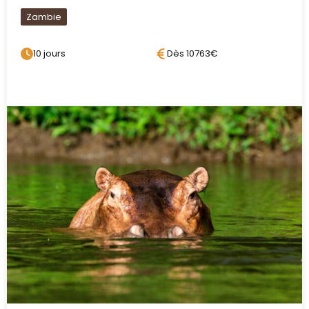
Luambe National Park
Zambie
Situé sur la rive orientale de la rivière
10 jours
Dès 10763€
Luangwa, au cœur de la magnifique
vallée de Luangwa, le parc national
de Luambe est l’une des réserves
naturelles les plus petites et les plus
reculées de Zambie. C’est
également l’une des plus anciennes
aires protégées du pays. Ce
sanctuaire faunique riche en
biodiversité présente des paysages
extraordinairement pittoresques
caractérisés par des broussailles
d’acacias, des berges boisées, de
hautes forêts de mopane de la