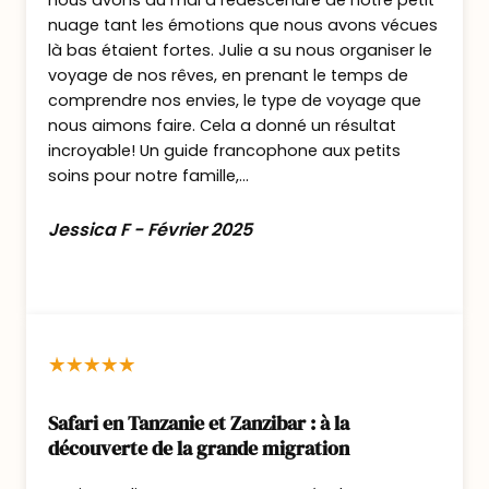
nous avons du mal a redescendre de notre petit
elles permettent de passer la nuit à
nuage tant les émotions que nous avons vécues
là bas étaient fortes. Julie a su nous organiser le
ciel ouvert, en toute sécurité, au-
voyage de nos rêves, en prenant le temps de
dessus d’un point d’eau fréquenté
comprendre nos envies, le type de voyage que
par la faune.
nous aimons faire. Cela a donné un résultat
incroyable! Un guide francophone aux petits
Éléphants, antilopes et parfois
soins pour notre famille,...
prédateurs évoluent à proximité
pendant la nuit.
Jessica F - Février 2025
Une expérience rare, immersive,
profondément africaine.
Jours 4 et 5 : Exploration de North
Luangwa
Safari en Tanzanie et Zanzibar : à la
découverte de la grande migration
Deux journées consacrées à la découverte