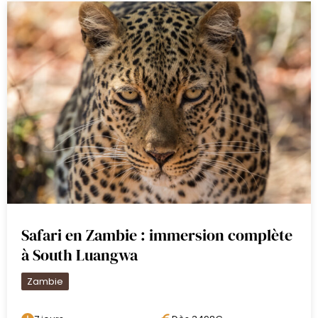
offre seulement quelques tentes
élégantes avec salle de bain
privative, pour une expérience
authentique au plus près de la
nature.
Jours 7 et 8 : Safaris à Luambe
Deux journées au cœur d’un parc
confidentiel.
Safari en Zambie : immersion complète
Au cœur de la vallée de la Luangwa, Luambe
à South Luangwa
offre une expérience rare, loin des
itinéraires classiques. Ici, la nature s’exprime
Zambie
avec simplicité et authenticité, entre rives
sauvages, forêts de mopanes et plaines