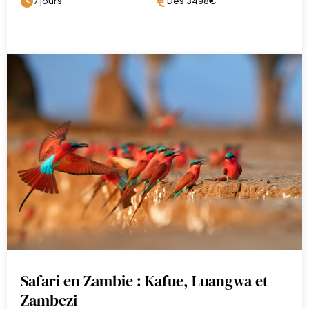
7 jours
Dès 3498€
ouvertes où évoluent éléphants, antilopes
et prédateurs. C’est un lieu confidentiel,
propice à l’observation et à la déconnexion,
où l’on prend pleinement le temps de vivre
le safari au rythme de la brousse.
Votre séjour se déroule en pension
complète avec activités, avec deux sorties
quotidiennes accompagnées de guides
expérimentés. Safaris en 4×4 ou à pied
selon les conditions, moments
d’observation au bord de la rivière et
instants suspendus au camp rythment ces
journées au plus près de la nature.
Déjeuners, dîners et nuits au Luambe
Horizons Camp.
Safari en Zambie : Kafue, Luangwa et
Zambezi