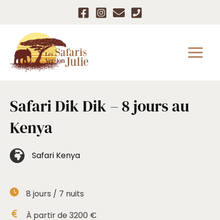
Aller
au
contenu
Safari Dik Dik – 8 jours au
Kenya
Safari Kenya
8
jours /
7
nuits
À partir de
3200
€