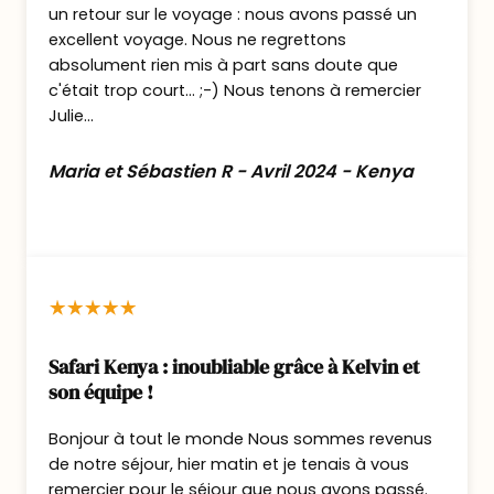
Dans tout le pays, c’est indéniablement à
un retour sur le voyage : nous avons passé un
Samburu que vous aurez le plus de chance
excellent voyage. Nous ne regrettons
d’observer des léopards, notamment dans
absolument rien mis à part sans doute que
c'était trop court... ;-) Nous tenons à remercier
les forêts situées le long de la rivière Ewaso
Julie...
Ngiro. La rivière est fréquentée par de
nombreux hippopotames et crocodiles; des
Maria et Sébastien R - Avril 2024 - Kenya
palmiers doums et des acacias poussent le
long des rives.
Nuit en formule pension complète au Ashnil
Samburu Camp.
A noter qu’il est aussi possible de profiter de
Safari Kenya : inoubliable grâce à Kelvin et
votre safari à Samburu pour découvrir les
son équipe !
réserves voisines de Buffalo Springs et
Shaba.
Bonjour à tout le monde Nous sommes revenus
de notre séjour, hier matin et je tenais à vous
N’hésitez pas à m’en parler et nous
remercier pour le séjour que nous avons passé.