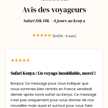
Nuit en formule pension complète au Ashnil
Samburu Camp.
Avis des voyageurs
Jour 3 : Safari dans la sublime
Safari Dik Dik – 8 jours au Kenya
Samburu.
(9.6/10 -
5
avis)
Petit déjeuner puis safari dans la réserve de
Samburu.
Les paysages sont ici absolument
magnifiques et la tranquillité des réserves
vous permettra de profiter de safaris « hors
Safari Kenya : Un voyage inoubliable, merci !
des sentiers battus ».
Bonjour Ce message pour vous indiquer que
Pensez à bien lever la tête : Peut être
nous sommes bien rentrés en France vendredi
apercevrez vous un léopard en train de faire
dernier après notre safari au Kenya. Ce message
sa sieste sur une branche !
n'est pas uniquement pour vous donner de nos
nouvelles mais aussi et surtout pour vous faire