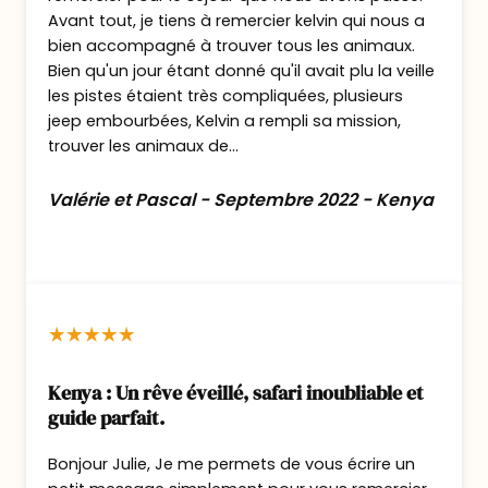
pourrons rajouter l’entrée dans les parcs.
Avant tout, je tiens à remercier kelvin qui nous a
bien accompagné à trouver tous les animaux.
Jour 4 : Safari au Lac Nakuru.
Bien qu'un jour étant donné qu'il avait plu la veille
les pistes étaient très compliquées, plusieurs
jeep embourbées, Kelvin a rempli sa mission,
Petit déjeuner.
trouver les animaux de...
Route vers le Parc National du Lac Nakuru
en traversant de magnifiques plantations
Valérie et Pascal - Septembre 2022 - Kenya
de thé et de café à Subukia.
Safari autour du lac.
La vallée du Rift héberge de nombreux lacs
représentant chacun un intérêt différent :
Pour Nakuru ce sont ses nombreux oiseaux
et ses rhinos noirs et blancs qui en font sa
Kenya : Un rêve éveillé, safari inoubliable et
renommée.
guide parfait.
Les rhinocéros ont été réintroduits dans le
Bonjour Julie, Je me permets de vous écrire un
parc après avoir totalement disparus. Au