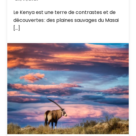
Le Kenya est une terre de contrastes et de
Petit déjeuner et route vers Nairobi.
découvertes : des plaines sauvages du Masai
Déjeuner
[…]
Transfert vers l’aéroport pour votre vol
international, ou vers Mombasa.
Cet itinéraire vous fait rêver mais il vous
manque un petit quelque chose pour qu’il
devienne LE safari au Kenya de vos rêves ?
N’hésitez pas appelez moi au 06 74 19 16 90
et parlons en ensemble. Ce programme est
un exemple, nous pourrons le réajuster en
fonction de vous.