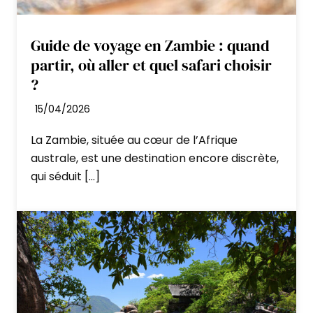
Guide de voyage en Zambie : quand
Nuits en pension complète.
partir, où aller et quel safari choisir
?
Jour 11 : Le plateau de Zomba
15/04/2026
Petit déjeuner, puis route vers le plateau de
La Zambie, située au cœur de l’Afrique
Zomba
(environ 3 heures).
australe, est une destination encore discrète,
Installation au Kefi Hotel Café.
qui séduit […]
Ancienne capitale du Malawi, Zomba offre
une atmosphère paisible et de superbes
points de vue. Balades, nature et paysages
variés seront au programme.
Si vous souhaitez plus profiter de l’endroit
n’hésitez pas à me demander, et nous
rajouterons une nuit.
Nuit en pension complète.