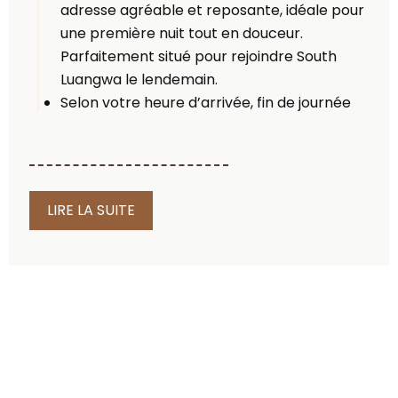
adresse agréable et reposante, idéale pour
une première nuit tout en douceur.
Parfaitement situé pour rejoindre South
Luangwa le lendemain.
Selon votre heure d’arrivée, fin de journée
libre.
Dîner et nuit à l’hébergement.
Jour 2 : Cap vers la Zambie et le South
LIRE LA SUITE
Luangwa
Petit déjeuner.
Départ pour votre première grande
immersion safari : le
South Luangwa National
Park
(environ 5 à 6 heures de route).
Vous entrez ici dans l’un des plus beaux
sanctuaires animaliers d’Afrique, réputé