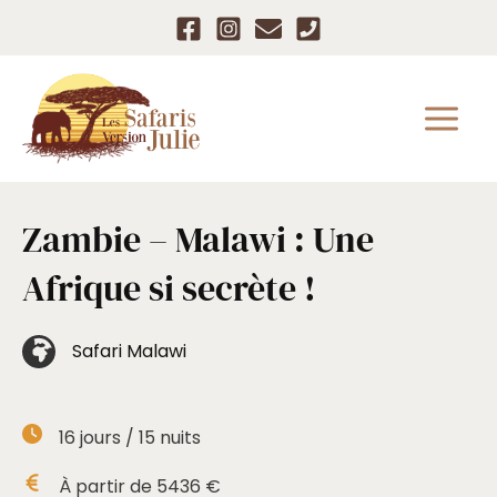
Aller
au
contenu
Zambie – Malawi : Une
Afrique si secrète !
Safari Malawi
16
jours /
15
nuits
À partir de
5436
€