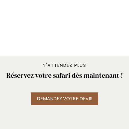
pour la richesse de sa faune et la qualité de
ses safaris.
Installation à Flatdogs Camp, situé aux
portes du parc, au bord de la rivière
Luangwa.
Départ pour un premier safari dans l’après-
midi.
Nuit en pension complète avec activités
incluses.
N'ATTENDEZ PLUS
Réservez votre safari dès maintenant !
Jours 3 et 4 : Safaris au cœur du South
Luangwa
DEMANDEZ VOTRE DEVIS
Deux journées complètes consacrées à la
découverte du parc.
Vous profiterez de deux activités par jour :
safaris en 4×4, de jour comme de nuit, et