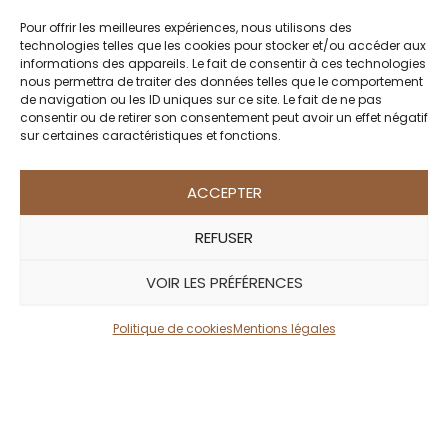
Ouganda
cœur d’une nature totalement
Rwanda
Pour offrir les meilleures expériences, nous utilisons des
préservée.
technologies telles que les cookies pour stocker et/ou accéder aux
Tanzanie
informations des appareils. Le fait de consentir à ces technologies
Accompagnés de guides locaux
nous permettra de traiter des données telles que le comportement
de navigation ou les ID uniques sur ce site. Le fait de ne pas
expérimentés, vous partez à la
ACCÉS RAPIDE
consentir ou de retirer son consentement peut avoir un effet négatif
découverte de sentiers variés : forêts
sur certaines caractéristiques et fonctions.
luxuriantes, formations rocheuses
Conseils d’Expert, blog
impressionnantes, cascades et
ACCEPTER
Créez votre Safari sur mesure
piscines naturelles dans lesquelles
A propos
REFUSER
vous pourrez vous rafraîchir en cours
Contact
de route.
Sites amis
VOIR LES PRÉFÉRENCES
Mentions légales
Contrairement à ce que l’on pourrait
Conditions générales de vente – Les safaris version
Politique de cookies
Mentions légales
imaginer, il n’est pas nécessaire
Julie
d’être un grand randonneur pour
profiter du Mont Mulanje. Les
itinéraires sont modulables et