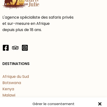
Le Mont Mulanje ne se découvre pas
L'agence spécialiste des safaris privés
depuis un lodge, mais en itinérance
et sur-mesure en Afrique
douce, avec des nuits en refuges de
depuis plus de 18 ans.
montagne répartis à différents
niveaux du massif. Il en existe une
dizaine, permettant d’adapter les
parcours en fonction de votre
rythme et de votre niveau.
DESTINATIONS
Ces refuges, simples mais
confortables, offrent une expérience
Afrique du Sud
Botswana
authentique : cuisine sur place (en
Kenya
mode self-catering avec votre
Malawi
équipe), moments partagés autour
Namibie
Gérer le consentement
d’un feu en extérieur, et soirées au