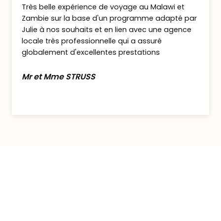
Très belle expérience de voyage au Malawi et
immersive, où l’on apprend à lire les
Zambie sur la base d'un programme adapté par
traces, observer les détails… et ressentir
Julie à nos souhaits et en lien avec une agence
la brousse autrement.
À la nuit tombée,
locale très professionnelle qui a assuré
laissez-vous porter par les sons de la
globalement d'excellentes prestations
savane… un moment unique.
Mr et Mme STRUSS
Nuits en pension complète à votre
hébergement.
Jours 5 et 6 : Premiers instants au lac
Malawi
Petit déjeuner.
Après ces magnifiques journées de safari,
vous prenez la route en direction du
Lac